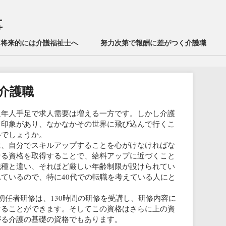
事
将来的には介護福祉士へ
努力次第で報酬に差がつく介護職
介護職
通年人手足で求人需要は増える一方です。しかし介護
う印象があり、なかなかその世界に飛び込んで行くこ
いでしょうか。
は、自分でスキルアップすることを心がけなければな
なる資格を取得することで、給料アップに近づくこと
職種と違い、それほど厳しい年齢制限が設けられてい
ているので、特に40代での転職を考えている人にと
初任者研修は、130時間の研修を受講し、研修内容に
することができます。そしてこの資格はさらに上の資
がる介護の基礎の資格でもあります。