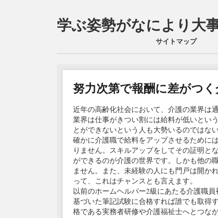
学ぶ姿勢がなにより大
Main menu
Skip
サイトマップ
to
content
努力次第で報酬に差がつく
近年の高齢化社会において、介護の業界は
業界は仕事がきつい割には給料が低いとい
とができないという人も大勢いるのではな
確かに介護職で給料をアップさせるために
りません。スキルアップをしてその証明と
ができるのが介護の世界です。しかも他の
ません。また、未経験の人にも門戸は開かれ
って、これはチャンスとも言えます。
以前のホームヘルパー2級にあたる介護職員
基づいた筆記試験に合格すれば誰でも取得
格である実務者研修や介護福祉士へとつな