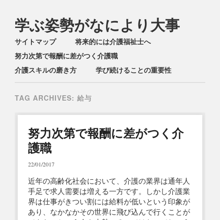
学ぶ姿勢がなにより大事
Main menu
Skip
サイトマップ
将来的には介護福祉士へ
to
努力次第で報酬に差がつく介護職
content
介護スキルの磨き方
学び続けることの重要性
TAG ARCHIVES:
給与
努力次第で報酬に差がつく介
護職
22/01/2017
近年の高齢化社会において、介護の業界は通年人
手足で求人需要は増える一方です。しかし介護業
界は仕事がきつい割には給料が低いという印象が
あり、なかなかその世界に飛び込んで行くことが