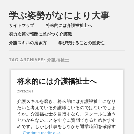
学ぶ姿勢がなにより大事
Main menu
Skip
サイトマップ
将来的には介護福祉士へ
to
努力次第で報酬に差がつく介護職
content
介護スキルの磨き方
学び続けることの重要性
TAG ARCHIVES:
介護福祉士
将来的には介護福祉士へ
20/12/2021
介護スキルを磨き、将来的には介護福祉士になり
たいと考えている介護職もいるのではないでしょ
うか。介護福祉士を目指すなら、スクールに通う
とわからないことをすぐに質問できるためおすす
めです。しかし仕事をしながら通学時間を確保す
…
Continue reading
→